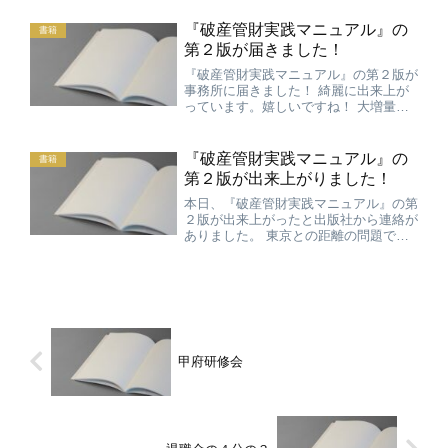
計３０００部となります。 内容を大増
量しておりますので、初版をお持ちの方
『破産管財実践マニュアル』の
書籍
は、是非この第２版をご入...
第２版が届きました！
『破産管財実践マニュアル』の第２版が
事務所に届きました！ 綺麗に出来上が
っています。嬉しいですね！ 大増量の
ため、厚さは＋７mmとなりましたが、
何とか手になじむ厚さに収まったかなと
いう感じがします。 マニュアル部分が
『破産管財実践マニュアル』の
書籍
１００頁増、Ｑ&Ａも１０...
第２版が出来上がりました！
本日、『破産管財実践マニュアル』の第
２版が出来上がったと出版社から連絡が
ありました。 東京との距離の問題で、
現物を見るのは明日なのですが、早速、
青林書院のウェブサイトに新刊書籍とし
て掲載されました！ 早く見たいなあ！
乞うご期待です！
甲府研修会