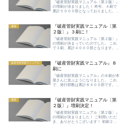
『破産管財実践マニュアル〔第２版〕』
の増刷が決まりました！ 昨年、４刷で
累計５０００部となっておりました。
今回、５刷で増刷８００部、累計５８０
０部となります。 ご利用いただき、あ
りがとうございます！ 引き続き、ご活
『破産管財実践マニュアル〔第
書籍
用いただけますよう、お願...
２版〕』３刷に！
『破産管財実践マニュアル〔第２版〕』
の増刷が決まっていたのでした。 これ
で３刷、累計４０００部となります。
ご利用いただき、ありがとうございま
す！
『破産管財実践マニュアル』８
破産管財実践マニュアル
刷に
『破産管財実践マニュアル』の８刷が本
屋さんに並ぶようになりました。 これ
で、発行部数は累計８４００部です。こ
こまで広がるとうれしいですね。 ３年
前の平成２１年７月３日、東京の青林書
院の会議室で最後の確認作業をして責了
『破産管財実践マニュアル〔第
書籍
となったことを思い出しま...
２版〕』増刷決定！
『破産管財実践マニュアル〔第２版〕』
の増刷が決まりました！ ご利用いただ
き、ありがとうございます！ 初刷２０
００部に増刷が１０００部ですので、合