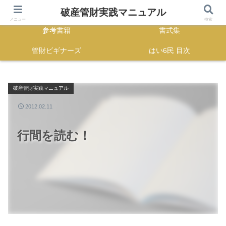
HOME
正誤表
破産管財実践マニュアル
メニュー
検索
参考書籍
書式集
管財ビギナーズ
はい6民 目次
破産管財実践マニュアル
2012.02.11
行間を読む！