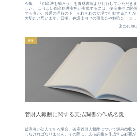
今般、 『倒産法を知ろう』を青林書院より刊行していただき
した。 よりよい倒産処理実務が実現するには、倒産事件に関
する者が、共通の理解の下、それぞれの立場で行動することが
大切だと思います。日頃、弁護士向けの研修会や勉強会、ロー
スクールで話...
2015.08.
破産
管財人報酬に関する支払調書の作成名義
破産者が法人である場合、破産管財人報酬について源泉徴収を
しなければなりません。その際に、支払調書を作成する必要が