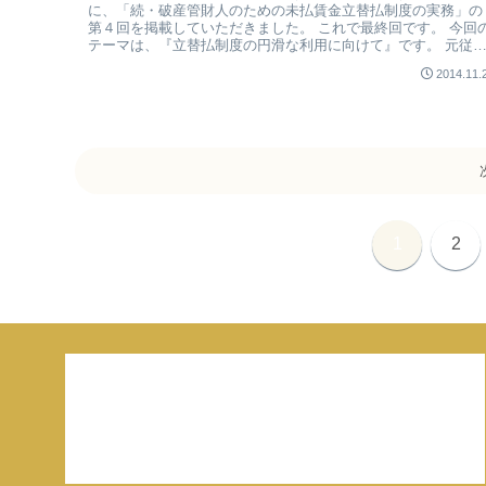
に、「続・破産管財人のための未払賃金立替払制度の実務」の
第４回を掲載していただきました。 これで最終回です。 今回
テーマは、『立替払制度の円滑な利用に向けて』です。 元従
員の方がス...
2014.11.
1
2
ご連絡はこちらまで
access@kanzaimanual.com