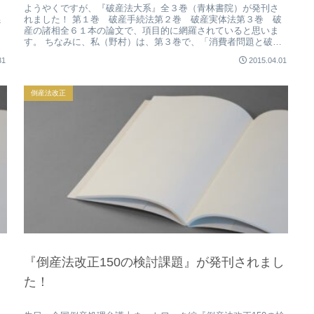
ま
ようやくですが、『破産法大系』全３巻（青林書院）が発刊さ
係
れました！ 第１巻 破産手続法第２巻 破産実体法第３巻 破
産の諸相全６１本の論文で、項目的に網羅されていると思いま
す。 ちなみに、私（野村）は、第３巻で、「消費者問題と破
産」を書きまし...
31
2015.04.01
倒産法改正
『倒産法改正150の検討課題』が発刊されまし
た！