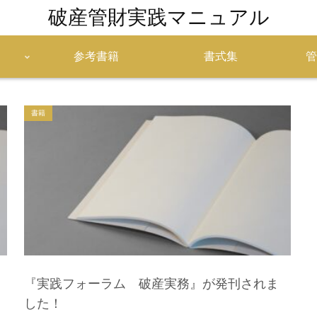
破産管財実践マニュアル
参考書籍
書式集
管
書籍
『実践フォーラム 破産実務』が発刊されま
した！