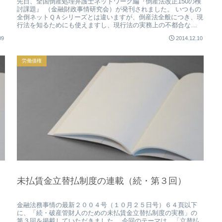
先日、全国倒産処理弁護士ネットワーク編『倒産法改正150の検
、
討課題』 （金融財政事情研究会）が発刊されました。 いつもの
全倒ネットＱＡシリーズとは違いますが、倒産法全般につき、現
行法を知るためにも使えますし、現行法の実務上の不都合な点
を認識...
09
2014.12.10
労働債権
未払賃金立替払制度の連載（続・第３回）
金融法務事情の最新２００４号（１０月２５日号）６４頁以下
に、「続・破産管財人のための未払賃金立替払制度の実務」の
第３回を掲載していただきました。 今回のテーマは、「立替払