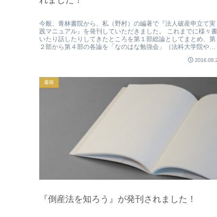
れました！
今般、青林書院から、私（野村）の編著で『法人破産申立て実
践マニュアル』を発刊していただきました。 これまでに様々
いたり話したりしてきたところを第１部総論としてまとめ、第
２部から第４部の各論を「なのはな勉強会」（法科大学院や司
法修習の教え子...
2016.09.
書籍
『倒産法を知ろう』が発刊されました！