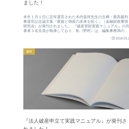
ました！
本年１月１日に定年退官された木内道祥先生の古稀・最高裁判
事退官記念論文集『家族と倒産の未来を拓く』（金融財政事情
研究会）が発刊されました。 『破産管財実践マニュアル』の
著者３名全員が執筆しており、私（野村）は、編集事務局の末
席でした。 家...
2018.03.
書籍
『法人破産申立て実践マニュアル』が発刊さ