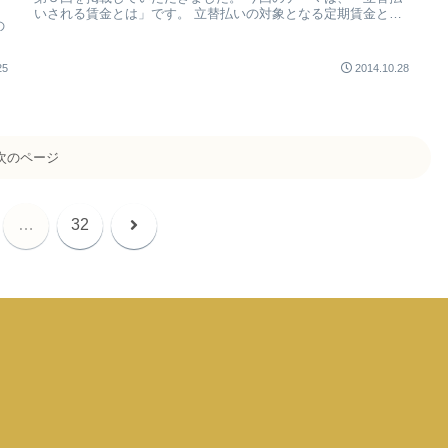
いされる賃金とは」です。 立替払いの対象となる定期賃金と退
の
職金は、破産...
業
25
2014.10.28
次のページ
次
…
32
へ