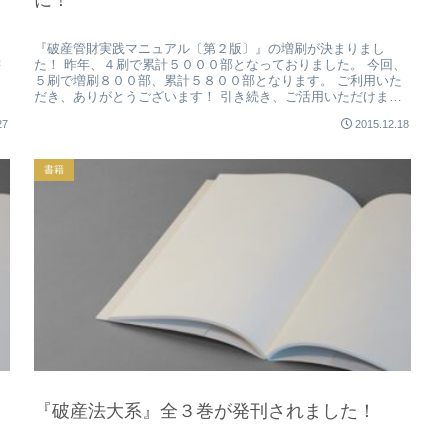
に！
『破産管財実践マニュアル〔第２版〕』の増刷が決まりまし
書
た！ 昨年、４刷で累計５０００部となっておりました。 今回、
５刷で増刷８００部、累計５８００部となります。 ご利用いた
だき、ありがとうございます！ 引き続き、ご活用いただけます
よう、お願...
27
2015.12.18
書籍
『破産法大系』全３巻が発刊されました！