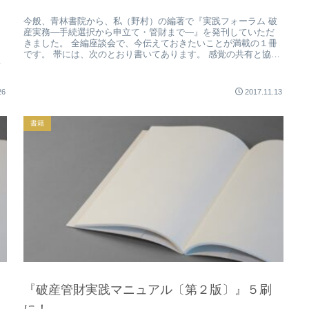
今般、青林書院から、私（野村）の編著で『実践フォーラム 破
産実務—手続選択から申立て・管財まで—』を発刊していただ
きました。 全編座談会で、今伝えておきたいことが満載の１冊
です。 帯には、次のとおり書いてあります。 感覚の共有と協
共
働・連携を...
26
2017.11.13
書籍
『破産管財実践マニュアル〔第２版〕』５刷