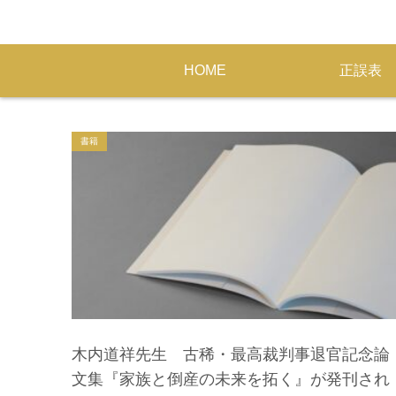
HOME
正誤表
書籍
木内道祥先生 古稀・最高裁判事退官記念論
文集『家族と倒産の未来を拓く』が発刊され