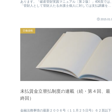
あります。「破産管財実践マニュアル〔第２版〕」406頁では
「管財人として管財人たる弁護士個人に対しては支払調書を発
行することに...
2015.01.
労働債権
未払賃金立替払制度の連載（続・第４回、最
終回）
金融法務事情の最新２００６号（１１月２５日号）６２頁以下