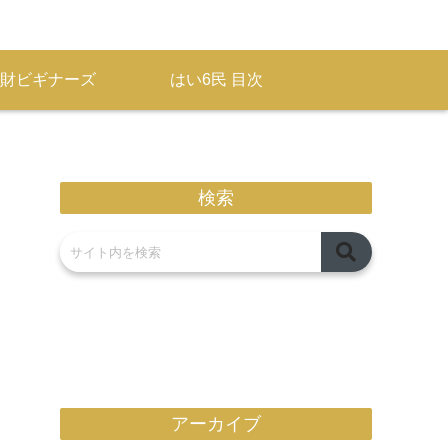
財ビギナーズ
はい6民 目次
検索
アーカイブ