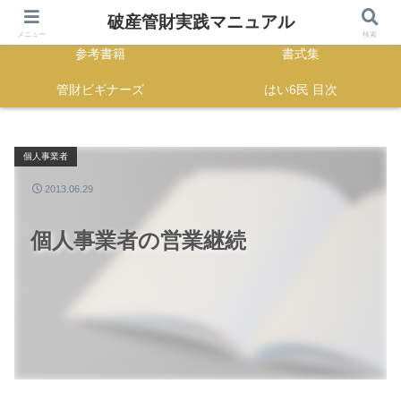
HOME
正誤表
破産管財実践マニュアル
メニュー
検索
参考書籍
書式集
管財ビギナーズ
はい6民 目次
個人事業者
2013.06.29
個人事業者の営業継続