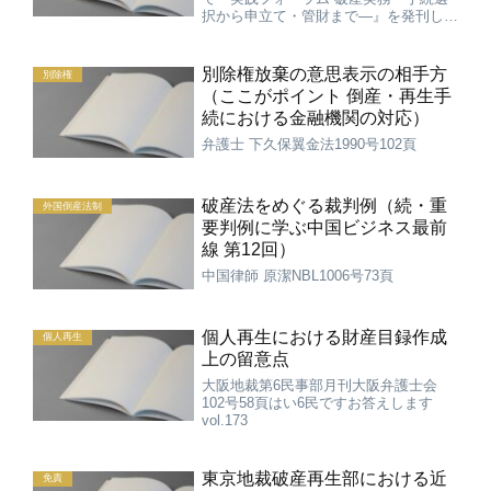
択から申立て・管財まで—』を発刊して
いただきました。 全編座談会で、今伝
えておきたいことが満載の１冊です。
帯には、次のとおり書いてあります。
別除権放棄の意思表示の相手方
別除権
感覚の共有と協働・連携を...
（ここがポイント 倒産・再生手
続における金融機関の対応）
弁護士 下久保翼金法1990号102頁
破産法をめぐる裁判例（続・重
外国倒産法制
要判例に学ぶ中国ビジネス最前
線 第12回）
中国律師 原潔NBL1006号73頁
個人再生における財産目録作成
個人再生
上の留意点
大阪地裁第6民事部月刊大阪弁護士会
102号58頁はい6民ですお答えします
vol.173
東京地裁破産再生部における近
免責