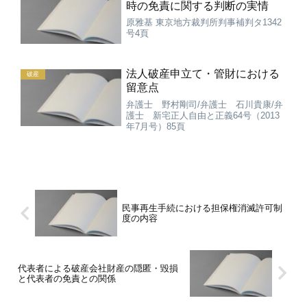
時の免責に関する判断の実情
原雅基 東京地方裁判所判事補判タ1342
号4頁
法人破産申立て・管財における
破産
留意点
弁護士 野村剛司/弁護士 石川貴康/弁
護士 新宅正人自由と正義64号（2013
年7月号）85頁
民事再生手続における担保権消滅許可制
度の内容
代表者による破産会社財産の隠匿・毀損
と代表者の免責との関係