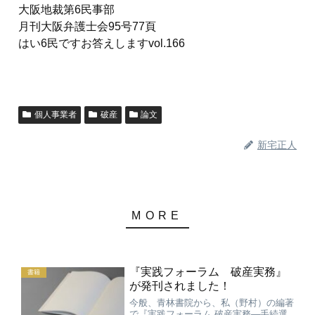
大阪地裁第6民事部
月刊大阪弁護士会95号77頁
はい6民ですお答えしますvol.166
個人事業者
破産
論文
新宅正人
『実践フォーラム 破産実務』
書籍
が発刊されました！
今般、青林書院から、私（野村）の編著
で『実践フォーラム 破産実務—手続選