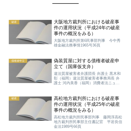
大阪地方裁判所における破産事
破産
件の運用状況（平成24年の破産
事件の概況をみる）
大阪地方裁判所第6民事部判事 今中秀
雄金融法務事情1965号36頁
偽装質屋に対する債権者破産申
債権者申立
立て（国庫仮支弁）
違法質屋被害者弁護団長 弁護士 黒木和
彰（福岡）違法質屋被害者事務局長 弁
護士 河内美香（福岡）消費者法ニュー
ス96号170頁
高松地方裁判所における破産事
破産
件の運用状況（平成25年の破産
事件の概況をみる）
高松地方裁判所民事部判事 藤岡淳高松
地方裁判所民事部主任書記官 平岩良信
金法1989号66頁