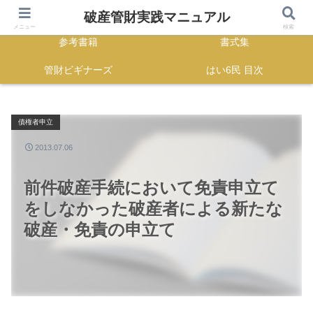
HOME
正誤表
破産管財実践マニュアル
メニュー
検索
参考書籍
書式集
管財ビギナーズ
はい6民 目次
債権者申立
2013.07.06
前件破産手続において免責申立て
をしなかった破産者による新たな
破産・免責の申立て