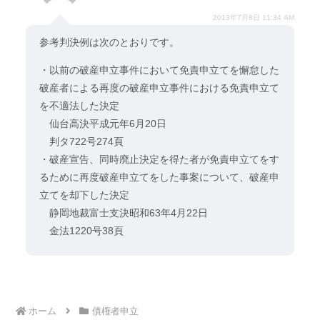
2013年7月8日 11:34 AM
参考判決例は次のとおりです。
・以前の破産申立事件において免責申立てを懈怠した
破産者による再度の破産申立事件における免責申立て
を不適法した決定
仙台高決平成元年6月20日
判タ722号274頁
・破産宣告、同時廃止決定を得た者が免責申立てをす
るために再度破産申立てをした事案について、破産申
立てを却下した決定
静岡地裁富士支決昭和63年4月22日
金法1220号38頁
ホーム
債権者申立