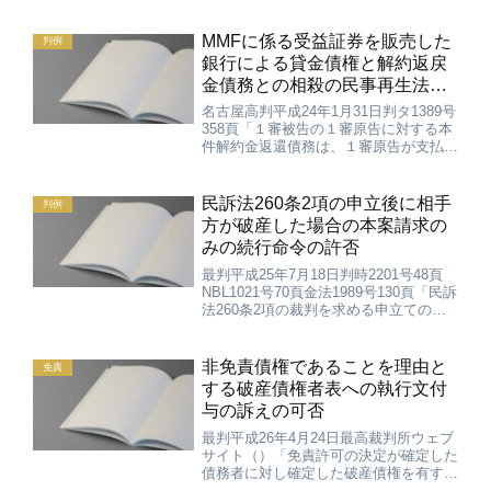
MMFに係る受益証券を販売した
判例
銀行による貸金債権と解約返戻
金債務との相殺の民事再生法上
の効力
名古屋高判平成24年1月31日判タ1389号
358頁「１審被告の１審原告に対する本
件解約金返還債務は、１審原告が支払の
停止をする前に締結された本件取引規定
を内容とする本件管理委託契約に基づ
き、１審被告が本件受益権を管理してい
民訴法260条2項の申立後に相手
判例
ることにより、本...
方が破産した場合の本案請求の
みの続行命令の許否
最判平成25年7月18日判時2201号48頁
NBL1021号70頁金法1989号130頁「民訴
法260条2項の裁判を求める申立ての相
手方が破産手続開始決定を受けた場合、
上記申立てに係る請求権は、破産者に対
し破産手続開始前の原因に基づいて生
非免責債権であることを理由と
免責
じ...
する破産債権者表への執行文付
与の訴えの可否
最判平成26年4月24日最高裁判所ウェブ
サイト（）「免責許可の決定が確定した
債務者に対し確定した破産債権を有する
債権者が，当該破産債権が非免責債権に