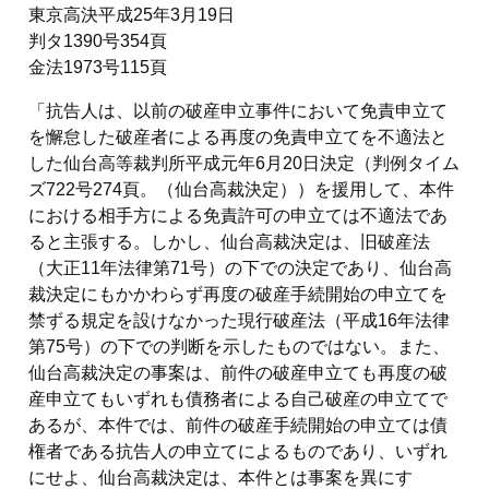
東京高決平成25年3月19日
判タ1390号354頁
金法1973号115頁
「抗告人は、以前の破産申立事件において免責申立て
を懈怠した破産者による再度の免責申立てを不適法と
した仙台高等裁判所平成元年6月20日決定（判例タイム
ズ722号274頁。（仙台高裁決定））を援用して、本件
における相手方による免責許可の申立ては不適法であ
ると主張する。しかし、仙台高裁決定は、旧破産法
（大正11年法律第71号）の下での決定であり、仙台高
裁決定にもかかわらず再度の破産手続開始の申立てを
禁ずる規定を設けなかった現行破産法（平成16年法律
第75号）の下での判断を示したものではない。また、
仙台高裁決定の事案は、前件の破産申立ても再度の破
産申立てもいずれも債務者による自己破産の申立てで
あるが、本件では、前件の破産手続開始の申立ては債
権者である抗告人の申立てによるものであり、いずれ
にせよ、仙台高裁決定は、本件とは事案を異にす