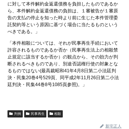
に対して本件解約金返還債務を負担したものであるか
ら、本件解約金返還債務の負担は、１審被告が１審原
告の支払の停止を知った時より前に生じた本件管理委
託契約等という原因に基づく場合に当たるものという
べきである。」
「本件相殺については、それが民事再生手続において
許容されるものであるか否か（民事再生法上の相殺禁
止規定に該当するか否か）の観点から、その効力が判
断されるべきものであり、別途否認権行使の対象とな
るものではない(最高裁昭和41年4月8日第二小法廷判
決・民集20巻4号529頁、同平成2年11月26日第二小法
廷判決・民集44巻8号1085頁参照)。」
判例
民事再生
相殺
新宅正人