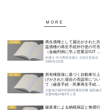
再生債権として届出がされた共
共益債権
益債権の再生手続外行使の可否
（金融判例に学ぶ営業店OJT 融
資業務編）
弁護士 中川秀宣弁護士 今枝丈宜金法
1988号102頁
所有権留保に基づく自動車引上
個人再生
げがされた場合の否認等につい
て（破産手続・民事再生手続に
おける否認権等の法律問題 第1
大阪地方裁判所第6民事部判事 福田修久
回）
法曹時報64巻6号１頁
破産者による納税保証と無償行
判例