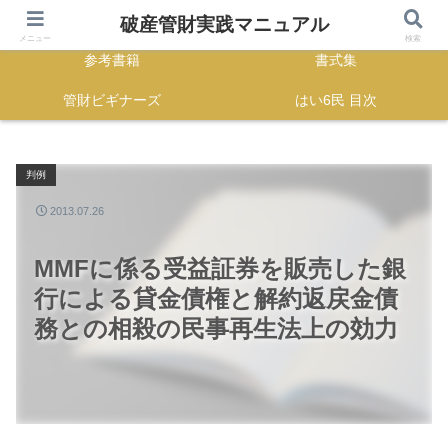
HOME
正誤表
破産管財実践マニュアル
メニュー
検索
参考書籍
書式集
管財ビギナーズ
はい6民 目次
判例
2013.07.26
MMFに係る受益証券を販売した銀
行による貸金債権と解約返戻金債
務との相殺の民事再生法上の効力