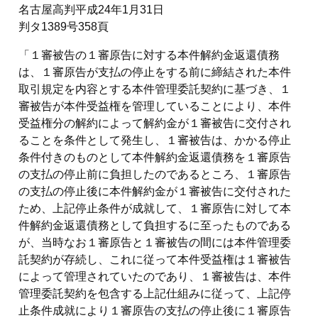
名古屋高判平成24年1月31日
判タ1389号358頁
「１審被告の１審原告に対する本件解約金返還債務
は、１審原告が支払の停止をする前に締結された本件
取引規定を内容とする本件管理委託契約に基づき、１
審被告が本件受益権を管理していることにより、本件
受益権分の解約によって解約金が１審被告に交付され
ることを条件として発生し、１審被告は、かかる停止
条件付きのものとして本件解約金返還債務を１審原告
の支払の停止前に負担したのであるところ、１審原告
の支払の停止後に本件解約金が１審被告に交付された
ため、上記停止条件が成就して、１審原告に対して本
件解約金返還債務として負担するに至ったものである
が、当時なお１審原告と１審被告の間には本件管理委
託契約が存続し、これに従って本件受益権は１審被告
によって管理されていたのであり、１審被告は、本件
管理委託契約を包含する上記仕組みに従って、上記停
止条件成就により１審原告の支払の停止後に１審原告