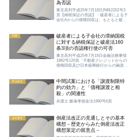
為否認
東京高判平成25年7月18日判時2202号3
頁【納税保証の否認】・破産者による子
会社Aからの債権回収は、もともと破産
者の責任財産に含まれている既存の債権
を回収するに過ぎないものであって、破
産者の納税保証によって国税を滞納する
破産者による子会社の滞納国税
判例
子会社Aからの債...
に対する納税保証と破産法160
条3項の否認権行使の可否
東京高判平成25年7月18日金融法務事情
1982号120頁「不動産クレジットからの
債権回収及び日本振興銀行からの融資
は、いずれも本件納税保証の対価となる
経済的利益にあたるとはいえない。すな
わち、同社からの債権回収は、もともと
中間試案における「譲渡制限特
民法改正
破産者の責任財産...
約の効力」と「債権譲渡と相
殺」の関連性
弁護士 飯塚孝徳金法1990号6頁
倒産法改正の見通しとその基本
会社更生
構想－歴史からみた倒産法改正
構想策定の留意点－