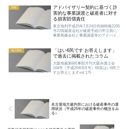
成するものであることに鑑み、権利変動
の原因となる法律行為そのものに否認の
アドバイザリー契約に基づく詐
判例
理由がない限り...
害的な事業譲渡と破産者に対す
る損害賠償責任
東京地判平成25年7月24日判例時報2205
号23頁破産会社が破産手続の申立前に
事業再建会社と事業譲渡等のアドバイザ
リー契約を締結し、助言を受けて事業を
譲渡したが、当該事業譲渡が詐害行為否
認と評価される場合、事業再建会社の破
「はい6民です お答えします」
個人再生
産会社に対する損...
で過去に掲載されたコラム
大阪地裁第6民事部月刊大阪弁護士会
104号（平成25年8月号）68頁はい6民で
すお答えしますvol.175
名古屋地方裁判所における破産事件の運
用状況（平成25年の破産事件の概況をみ
る）