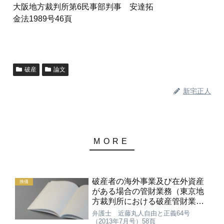
大阪地方裁判所第6民事部判事 安達拓
金法1989号46頁
破産
論文
新宅正人
破産者の海外事業及び在外資産
換価
がある場合の管財業務（東京地
方裁判所における破産管財業務
について－平成24年度破産管財
弁護士 近藤丸人自由と正義64号
人等協議会）
（2013年7月号）58頁