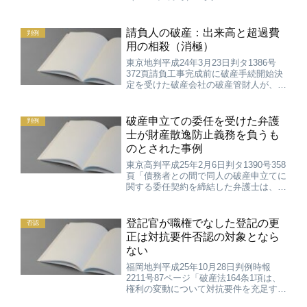
請負人の破産：出来高と超過費
判例
用の相殺（消極）
東京地判平成24年3月23日判タ1386号
372頁請負工事完成前に破産手続開始決
定を受けた破産会社の破産管財人が、注
文者に対し、請負契約を解除して出来高
相当残額を請求したのに対して、注文者
が、残工事に要した超過費用相当額の損
破産申立ての委任を受けた弁護
判例
害賠償請求権との...
士が財産散逸防止義務を負うも
のとされた事例
東京高判平成25年2月6日判タ1390号358
頁「債務者との間で同人の破産申立てに
関する委任契約を締結した弁護士は、破
産制度の趣旨に照らし、債務者の財産が
破産管財人に引き継がれるまでの間、そ
の財産が散逸することのないよう、必要
登記官が職権でなした登記の更
否認
な措置を採るべ...
正は対抗要件否認の対象となら
ない
福岡地判平成25年10月28日判例時報
2211号87ページ「破産法164条1項は、
権利の変動について対抗要件を充足する
行為が、既に着手された権利の変動を完