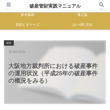
HOME
正誤表
破産管財実践マニュアル
メニュー
検索
参考書籍
書式集
管財ビギナーズ
はい6民 目次
破産
2014.03.26
大阪地方裁判所における破産事件
の運用状況（平成25年の破産事件
の概況をみる）