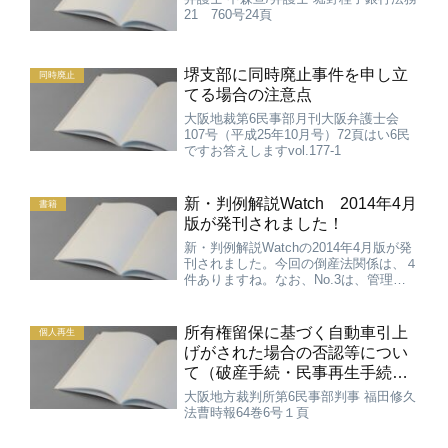
21 760号24頁
堺支部に同時廃止事件を申し立
同時廃止
てる場合の注意点
大阪地裁第6民事部月刊大阪弁護士会
107号（平成25年10月号）72頁はい6民
ですお答えしますvol.177-1
新・判例解説Watch 2014年4月
書籍
版が発刊されました！
新・判例解説Watchの2014年4月版が発
刊されました。今回の倒産法関係は、４
件ありますね。なお、No.3は、管理型
の通常再生で最高裁まで勝ち切った事案
です。前に負けた最一小判平23・11・
24と同じ一小でした・・・【倒産法】
所有権留保に基づく自動車引上
個人再生
No.1 ...
げがされた場合の否認等につい
て（破産手続・民事再生手続に
おける否認権等の法律問題 第1
大阪地方裁判所第6民事部判事 福田修久
回）
法曹時報64巻6号１頁