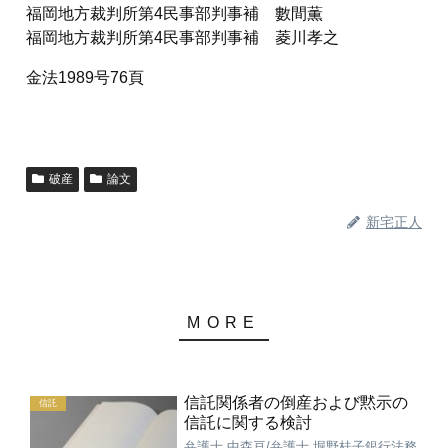
福岡地方裁判所第4民事部判事補 數間薫
福岡地方裁判所第4民事部判事補 菱川孝之
金法1989号76頁
破産
論文
新宅正人
信託関係者の倒産および黙示の
信託
信託に関する検討
弁護士 中森亘/弁護士 堀野桂子銀行法務