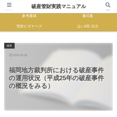
HOME
正誤表
破産管財実践マニュアル
メニュー
検索
参考書籍
書式集
管財ビギナーズ
はい6民 目次
破産
2014.03.26
福岡地方裁判所における破産事件
の運用状況（平成25年の破産事件
の概況をみる）