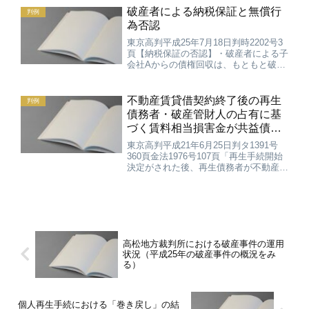
破産者による納税保証と無償行
判例
為否認
東京高判平成25年7月18日判時2202号3
頁【納税保証の否認】・破産者による子
会社Aからの債権回収は、もともと破産
者の責任財産に含まれている既存の債権
を回収するに過ぎないものであって、破
産者の納税保証によって国税を滞納する
不動産賃貸借契約終了後の再生
判例
子会社Aからの債...
債務者・破産管財人の占有に基
づく賃料相当損害金が共益債
権・財団債権になる範囲
東京高判平成21年6月25日判タ1391号
360頁金法1976号107頁「再生手続開始
決定がされた後、再生債務者が不動産の
明渡期限経過後も当該不動産の占有を継
続した場合には、それにより生じた損害
金債権は、再生債務者等が再生手続開始
後にした行...
高松地方裁判所における破産事件の運用
状況（平成25年の破産事件の概況をみ
る）
個人再生手続における「巻き戻し」の結