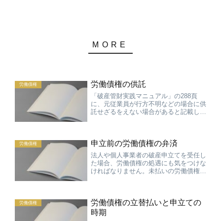
労働債権の供託
労働債権
「破産管財実践マニュアル」の288頁
に、元従業員が行方不明などの場合に供
託せざるをえない場合があると記載して
います。考えられるケースとしては、財
団債権の弁済の場合のほか、優先的破産
債権の債権届があったものの、配当まで
申立前の労働債権の弁済
の間に行方不明となった場...
労働債権
法人や個人事業者の破産申立てを受任し
た場合、労働債権の処遇にも気をつけな
ければなりません。未払いの労働債権が
ある場合で、申立費用や予納金を用意し
てさらに余裕があるときには、労働者の
生活の維持のためにも、できるだけ申立
労働債権の立替払いと申立ての
前に未払い分を支払ってし...
労働債権
時期