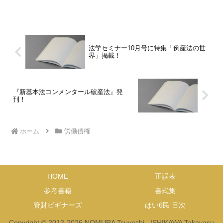
た。 これで最終回です。 今回のテーマ
は、『立替払制度の円滑な利用に向け
て』です。 元従業員の方がス...
法学セミナー10月号に特集「倒産法の世
界」掲載！
『新基本法コンメンタール破産法』発
刊！
ホーム
労働債権
HOME
正誤表
参考書籍
書式集
管財ビギナーズ
はい6民 目次
Copyright © 2012-2026 NOMURA Tsuyoshi , ISHIKAWA Takayasu