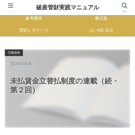
HOME
正誤表
破産管財実践マニュアル
メニュー
検索
参考書籍
書式集
管財ビギナーズ
はい6民 目次
労働債権
2014.09.25
未払賃金立替払制度の連載（続・
第２回）