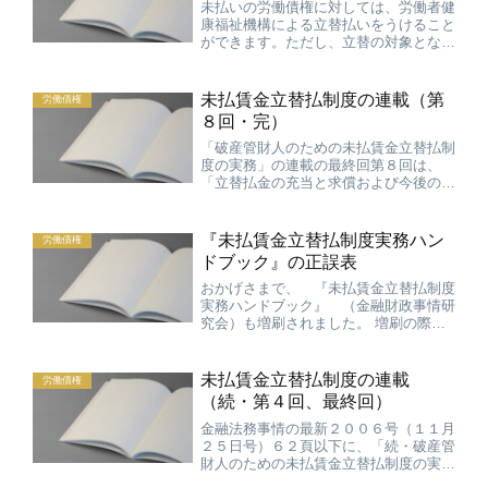
未払いの労働債権に対しては、労働者健
康福祉機構による立替払いをうけること
ができます。ただし、立替の対象となる
労働者は、破産申立てまたは労働基準監
督署長への事実上の倒産の認定申請が行
われた日の6か月前までに退職した者に
未払賃金立替払制度の連載（第
労働債権
限られます。つまり、退職...
８回・完）
「破産管財人のための未払賃金立替払制
度の実務」の連載の最終回第８回は、
「立替払金の充当と求償および今後の取
組み」です。 金融法務事情の最新１１
月１０日号（１９５７号）７４頁です。
立替払金の充当の点は実際のところ、か
『未払賃金立替払制度実務ハン
労働債権
なり難解ですね。『破産管...
ドブック』の正誤表
おかげさまで、 『未払賃金立替払制度
実務ハンドブック』 （金融財政事情研
究会）も増刷されました。 増刷の際に
字句修正した点につき、正誤表が出来上
がりましたので、ご確認ください。今後
もご利用いただけますと幸いです。よろ
未払賃金立替払制度の連載
労働債権
しくお願いします。
（続・第４回、最終回）
金融法務事情の最新２００６号（１１月
２５日号）６２頁以下に、「続・破産管
財人のための未払賃金立替払制度の実
務」の第４回を掲載していただきまし