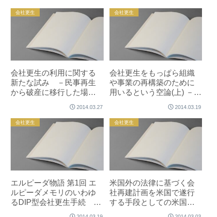
会社更生
会社更生
会社更生の利用に関する
会社更生をもっぱら組織
新たな試み －民事再生
や事業の再構築のために
から破産に移行した場合
用いるという空論(上) －会
に、破産管財人が会社更
社法の特則でもある会社
2014.03.27
2014.03.19
生を申し立て、更生手続
更生法の一側面
のもとで担保権者との協
会社更生
会社更生
議を成立させ、出来形
（コンクリート基礎）を
含む借地上の建物の処分
に成功した事例－
エルピーダ物語 第1回 エ
米国外の法律に基づく会
ルピーダメモリのいわゆ
社再建計画を米国で遂行
るDIP型会社更生手続 －
する手段としての米国連
製造業で過去最大の法的
邦倒産法第15章 －エル
2014.03.19
2014.03.03