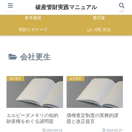
HOME
正誤表
破産管財実践マニュアル
メニュー
検索
参考書籍
書式集
管財ビギナーズ
はい6民 目次
会社更生
会社更生
会社更生
エルピーダメモリの知的
債権査定制度の実務的課
財産権をめぐる諸問題
題と改正提言
2014.04.21
2014.03.27