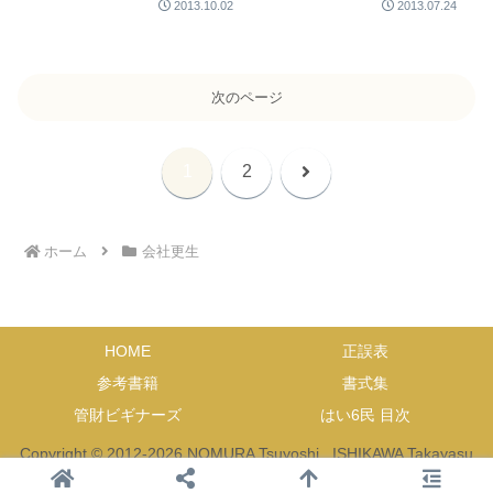
2013.10.02
2013.07.24
次のページ
次
1
2
へ
ホーム
会社更生
HOME
正誤表
参考書籍
書式集
管財ビギナーズ
はい6民 目次
Copyright © 2012-2026 NOMURA Tsuyoshi , ISHIKAWA Takayasu
and SHINTAKU Masato All Rights Reserved.