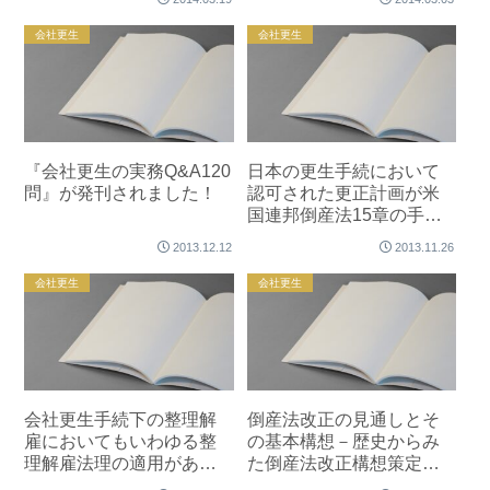
事業再生手続を振り返っ
ピーダメモリ事件
て－
会社更生
会社更生
『会社更生の実務Q&A120
日本の更生手続において
問』が発刊されました！
認可された更正計画が米
国連邦倒産法15章の手続
において承認された初め
2013.12.12
2013.11.26
ての事例－エルピーダメ
モリ事件－
会社更生
会社更生
会社更生手続下の整理解
倒産法改正の見通しとそ
雇においてもいわゆる整
の基本構想－歴史からみ
理解雇法理の適用がある
た倒産法改正構想策定の
とされた事例
留意点－