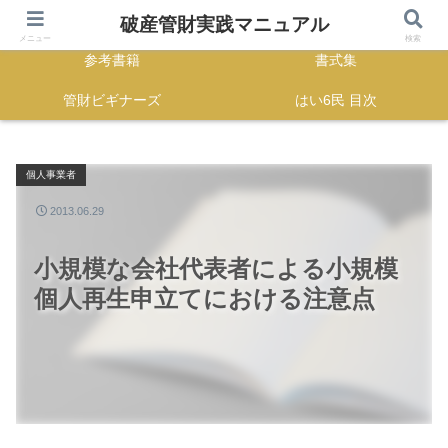
HOME
正誤表
破産管財実践マニュアル
メニュー
検索
参考書籍
書式集
管財ビギナーズ
はい6民 目次
個人事業者
2013.06.29
小規模な会社代表者による小規模
個人再生申立てにおける注意点