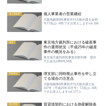
個人事業者の営業継続
個人事業者
大阪地裁第6民事部月刊大阪弁護士会95
号77頁はい6民ですお答えしますvol.166
東京地方裁判所における破産事
破産
件の運用状況（平成25年の破産
事件の概況をみる）
東京地方裁判所民事第20部判事 望月
千広金法1989号24頁
堺支部に同時廃止事件を申し立
同時廃止
てる場合の注意点
大阪地裁第6民事部月刊大阪弁護士会
107号（平成25年10月号）72頁はい6民
ですお答えしますvol.177-1
賃貸借契約における倒産解除条
個人再生