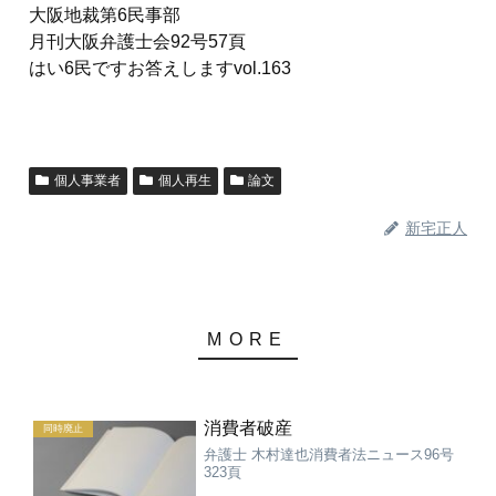
大阪地裁第6民事部
月刊大阪弁護士会92号57頁
はい6民ですお答えしますvol.163
個人事業者
個人再生
論文
新宅正人
消費者破産
同時廃止
弁護士 木村達也消費者法ニュース96号
323頁