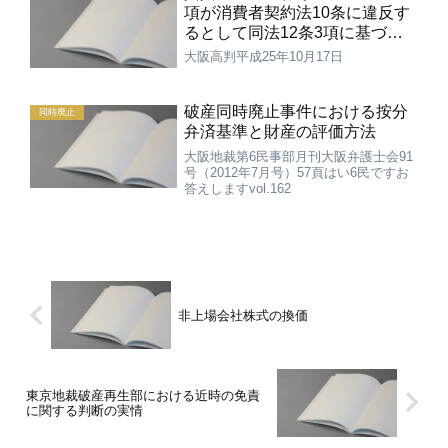
項が消費者契約法10条に違反す
るとして同法12条3項に基づく
差止めが認められた事例
大阪高判平成25年10月17日
破産同時廃止事件における按分
同時廃止
弁済基準と財産の評価方法
大阪地裁第6民事部月刊大阪弁護士会91
号（2012年7月号）57頁はい6民ですお
答えしますvol.162
非上場会社株式の換価
東京地裁破産再生部における近時の免責
に関する判断の実情