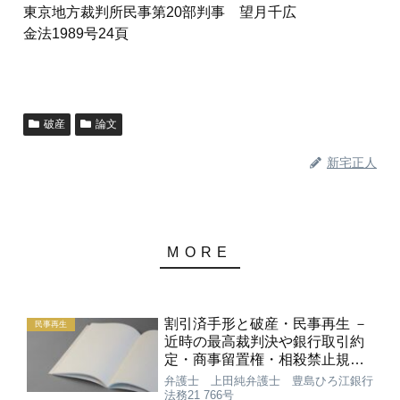
東京地方裁判所民事第20部判事 望月千広
金法1989号24頁
破産
論文
新宅正人
割引済手形と破産・民事再生 －
民事再生
近時の最高裁判決や銀行取引約
定・商事留置権・相殺禁止規定
を踏まえて－
弁護士 上田純弁護士 豊島ひろ江銀行
法務21 766号