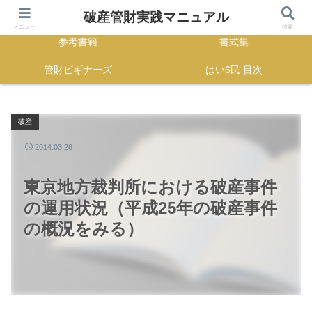
HOME
正誤表
破産管財実践マニュアル
メニュー
検索
参考書籍
書式集
管財ビギナーズ
はい6民 目次
破産
2014.03.26
東京地方裁判所における破産事件
の運用状況（平成25年の破産事件
の概況をみる）