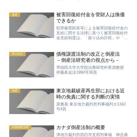
被害回復給付金を管財人は換価
破産
できるか
犯罪被害財産等による被害回復給付金の
支給に関する法律に基づく被害回復給付
金支給制度は、「振り込め詐欺」や「ヤ
ミ金融」などの犯罪が組織的に行われた
場合や、マネー・ロンダリングが行われ
た場合に、刑事裁判によって、没収・追
債権譲渡法制の改正と倒産法
民法改正
徴（組織的犯罪処罰法13...
－倒産法研究者の視点から－
早稲田大学大学院法務研究科客員教授
伊藤眞金法1990号36頁
東京地裁破産再生部における近
免責
時の免責に関する判断の実情
原雅基 東京地方裁判所判事補判タ1342
号4頁
カナダ倒産法制の概要
外国倒産法制
津地方裁判所四日市支部判事補 神吉康