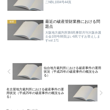
二NBL1004号44頁
最近の破産管財業務における問
破産
題点
大阪地方裁判所第6民事部月刊大阪弁護
士会100号88頁はい6民ですお答えしま
すvol.171
仙台地方裁判所における破産事件の運用
状況（平成25年の破産事件の概況をみ
る）
名古屋地方裁判所における破産事件の運
用状況（平成25年の破産事件の概況をみ
る）