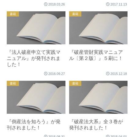
く』が発刊されました！
2018.03.26
2017.11.13
書籍
書籍
『法人破産申立て実践マ
『破産管財実践マニュア
ニュアル』が発刊されま
ル〔第２版〕』５刷に！
した！
2016.09.27
2015.12.18
書籍
書籍
『倒産法を知ろう』が発
『破産法大系』全３巻が
刊されました！
発刊されました！
2015.08.31
2015.04.01