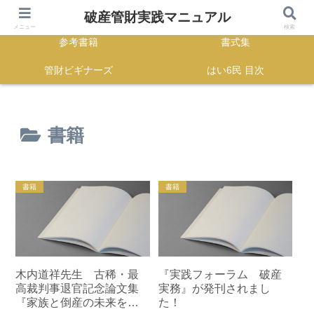
HOME
正誤表
破産管財実践マニュアル
メニュー
検索
参考書籍
書式集
管財ビギナーズ
はい6民 目次
書籍
書籍
書籍
木内道祥先生 古稀・最
『実践フォーラム 破産
高裁判事退官記念論文集
実務』が発刊されまし
『家族と倒産の未来を拓
た！