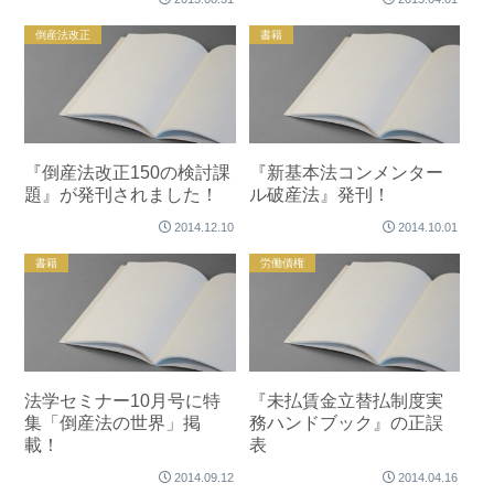
倒産法改正
書籍
『倒産法改正150の検討課
『新基本法コンメンター
題』が発刊されました！
ル破産法』発刊！
2014.12.10
2014.10.01
書籍
労働債権
法学セミナー10月号に特
『未払賃金立替払制度実
集「倒産法の世界」掲
務ハンドブック』の正誤
載！
表
2014.09.12
2014.04.16