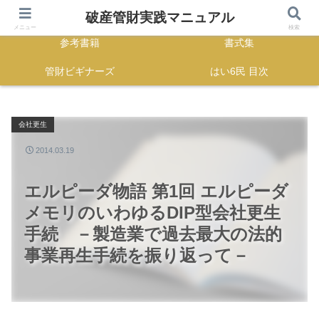
HOME
正誤表
破産管財実践マニュアル
メニュー
検索
参考書籍
書式集
管財ビギナーズ
はい6民 目次
会社更生
2014.03.19
エルピーダ物語 第1回 エルピーダ
メモリのいわゆるDIP型会社更生
手続 －製造業で過去最大の法的
事業再生手続を振り返って－