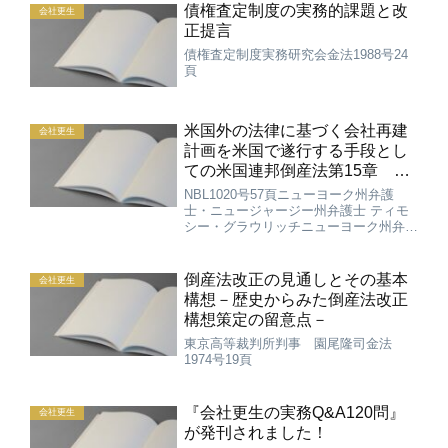
債権査定制度の実務的課題と改
会社更生
正提言
債権査定制度実務研究会金法1988号24
頁
米国外の法律に基づく会社再建
会社更生
計画を米国で遂行する手段とし
ての米国連邦倒産法第15章 －
エルピーダメモリ事件
NBL1020号57頁ニューヨーク州弁護
士・ニュージャージー州弁護士 ティモ
シー・グラウリッチニューヨーク州弁護
士・イタリア弁護士 ジョルジオ・ボ
ウ゜ェンジィニューヨーク州弁護士・ニ
ュージャージー州弁護士 ジェームス・
倒産法改正の見通しとその基本
会社更生
I・マクラーミーニュー...
構想－歴史からみた倒産法改正
構想策定の留意点－
東京高等裁判所判事 園尾隆司金法
1974号19頁
『会社更生の実務Q&A120問』
会社更生
が発刊されました！