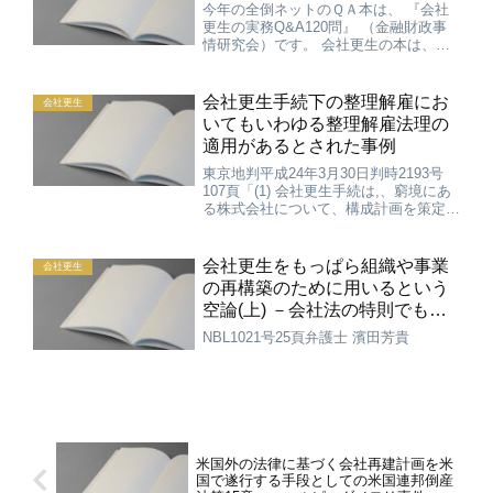
今年の全倒ネットのＱＡ本は、 『会社
更生の実務Q&A120問』 （金融財政事
情研究会）です。 会社更生の本は、事
件数が少ないこともあり、改正以降あま
り出ておりませんでした。 伊藤先生の
教科書が出、このＱＡ本が出たことで、
会社更生手続下の整理解雇にお
会社更生
最新情報になったので...
いてもいわゆる整理解雇法理の
適用があるとされた事例
東京地判平成24年3月30日判時2193号
107頁「(1) 会社更生手続は,、窮境にあ
る株式会社について、構成計画を策定す
るなどして、債権者、株主その他の利害
関係人の利害を適正に調整し、もって当
該会社の事業の維持更生を図ることを目
会社更生をもっぱら組織や事業
会社更生
的とする再...
の再構築のために用いるという
空論(上) －会社法の特則でもあ
る会社更生法の一側面
NBL1021号25頁弁護士 濱田芳貴
米国外の法律に基づく会社再建計画を米
国で遂行する手段としての米国連邦倒産