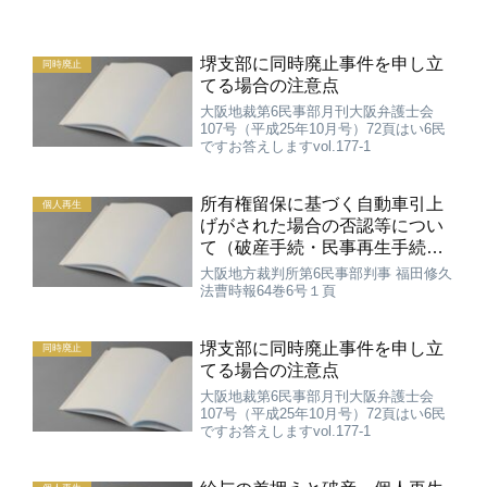
堺支部に同時廃止事件を申し立
同時廃止
てる場合の注意点
大阪地裁第6民事部月刊大阪弁護士会
107号（平成25年10月号）72頁はい6民
ですお答えしますvol.177-1
所有権留保に基づく自動車引上
個人再生
げがされた場合の否認等につい
て（破産手続・民事再生手続に
おける否認権等の法律問題 第1
大阪地方裁判所第6民事部判事 福田修久
回）
法曹時報64巻6号１頁
堺支部に同時廃止事件を申し立
同時廃止
てる場合の注意点
大阪地裁第6民事部月刊大阪弁護士会
107号（平成25年10月号）72頁はい6民
ですお答えしますvol.177-1