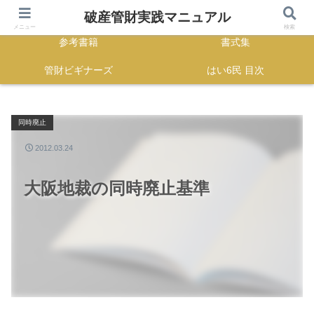
HOME
正誤表
破産管財実践マニュアル
メニュー
検索
参考書籍
書式集
管財ビギナーズ
はい6民 目次
同時廃止
2012.03.24
大阪地裁の同時廃止基準