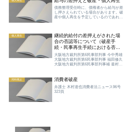
給与の差押えと破産・個人再生
個人再生
債務整理受任時に、債権者から給与が差
し押さえられている場合があります。破
産や個人再生を予定しているのであれ
ば、給与を差押えから解放するために、
とにかく早く申立てて開始決定を得る必
要があります。以下、それぞれの手続で
継続的給付の差押えがされた場
給与の差押えがどのようにな...
個人再生
合の否認等について（破産手
続・民事再生手続における否認
権等の法律問題 第2回）
大阪地方裁判所第6民事部判事 今中秀雄
大阪地方裁判所第6民事部判事 福田修久
大阪地方裁判所第6民事部判事補 釜村健
太法曹時報64巻7号49頁
消費者破産
同時廃止
弁護士 木村達也消費者法ニュース96号
323頁