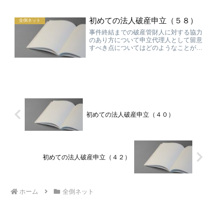
ない訴訟があるので、その区別をする必
要があります。詳しくは破産管財実践マ
初めての法人破産申立（５８）
ニュアルの８６頁以下を参...
全倒ネット
事件終結までの破産管財人に対する協力
のあり方について申立代理人として留意
すべき点についてはどのようなことがあ
るでしょうか。申立をして開始決定が出
るとそこであたかも申立代理人の仕事は
終わったかのように考える代理人をとき
どきいますが、それは間違...
初めての法人破産申立（４０）
初めての法人破産申立（４２）
ホーム
全倒ネット