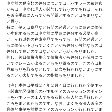
申立前の動産類の処分については、パネラーの裁判官
からは、申立代理人が関与して行うのであれば、それ
を破産手続に入ってから問題とすることはあまりない
と思う。
特に、例えば食品など時間の経過とともに急速に価値
が劣化するものは申立前に早急に処分する必要が高
い、それ以外の在庫商品であっても、時間の経過とと
もに価値が下げっていくことから処分が可能なものは
処分して良いのではないかという話がありました。
但し、後日債権者集会で債権者から処分した値段につ
いてクレームが出ることもあり得るので、この点は相
見積もりを取るなどして、疑念を持たれないようにす
ることが大切であるとの指摘もありました。
（注）本件は平成２４年２月４日に行われた全倒ネッ
ト関東地区研修会のパネルディスカッションのポイン
トをパネラーの１人である石川が個人的に理解したと
ころをまとめたものです。なお、よくある法人破産の
具体的事例を前提にディスカッションが行われていま