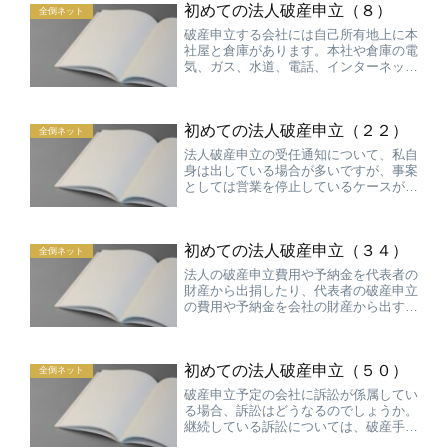
初めての法人破産申立（８）
代表者については、代理人...
全倒ネット
破産申立する会社には自己所有地上に本
社屋と倉庫があります。本社や倉庫の電
気、ガス、水道、電話、インターネット
の契約はどうすべきでしょうか。 継続
的供給契約については無駄な費用や財産
債権の発生を防ぐという観点から原則と
初めての法人破産申立（２２）
しては解除することを考え...
全倒ネット
法人破産申立の受任通知について、私自
身は出している場合が多いですが、事案
としては営業を停止しているケースが圧
倒的に多いです。この場合は既に債権者
からの督促や連絡が代表者や会社関係者
に行っていることが通常であり、申立代
初めての法人破産申立（３４）
理人からの受任通知でそれ...
全倒ネット
法人の破産申立費用や予納金を代表者の
財産から出捐したり、代表者の破産申立
の費用や予納金を会社の財産から出すこ
とは許されるのでしょうか。私も含めて
パネラーの弁護士の意見は、流用につい
ては柔軟に考えて良い（原則として許さ
初めての法人破産申立（５０）
れる）という方向性は一致...
全倒ネット
破産申立予定の会社に訴訟が係属してい
る場合、訴訟はどうなるのでしょうか。
継続している訴訟については、破産手続
開始決定により、中断する訴訟と中断し