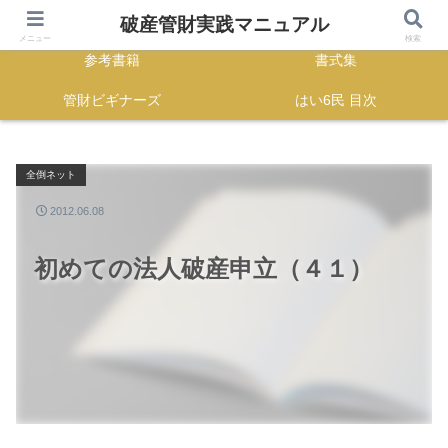
HOME
正誤表
破産管財実践マニュアル
メニュー
検索
参考書籍
書式集
管財ビギナーズ
はい6民 目次
全倒ネット
2012.06.08
初めての法人破産申立（４１）