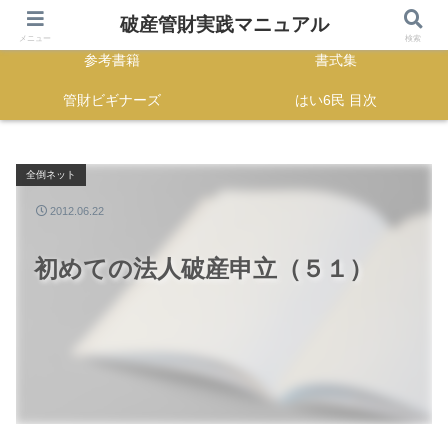
HOME
正誤表
破産管財実践マニュアル
メニュー
検索
参考書籍
書式集
管財ビギナーズ
はい6民 目次
全倒ネット
2012.06.22
初めての法人破産申立（５１）