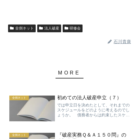
全倒ネット
法人破産
研修会
石川貴康
初めての法人破産申立（７）
全倒ネット
では申立日を決めたとして、それまでの
スケジュールをどのように考えるのでし
ょうか。 債務者からは約束したスケジ
ュールで必要書類が上がってくることは
少ないので、とにかくできる限り短いサ
イクルで打ち合わせの日程を入れ続ける
『破産実務Ｑ＆Ａ１５０問』の
ことが大切であるという話...
全倒ネット