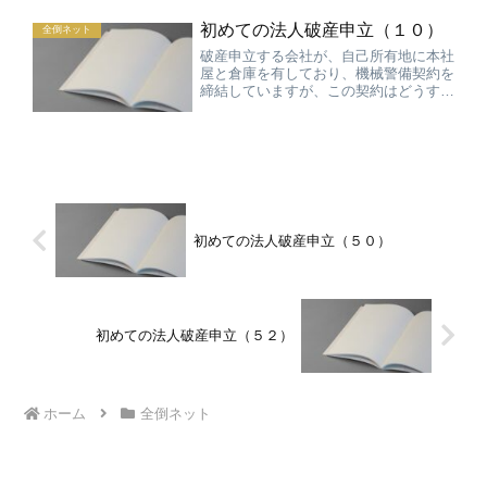
るから、出来る範囲で最大限の保全措置
初めての法人破産申立（１０）
を講じておきべきとの話が...
全倒ネット
破産申立する会社が、自己所有地に本社
屋と倉庫を有しており、機械警備契約を
締結していますが、この契約はどうすべ
きでしょうか。高価品があるなど、必要
があれば警備契約は継続することも考え
ますが、大きな視点としては申立までの
残務処理に必要ない場合、...
初めての法人破産申立（５０）
初めての法人破産申立（５２）
ホーム
全倒ネット