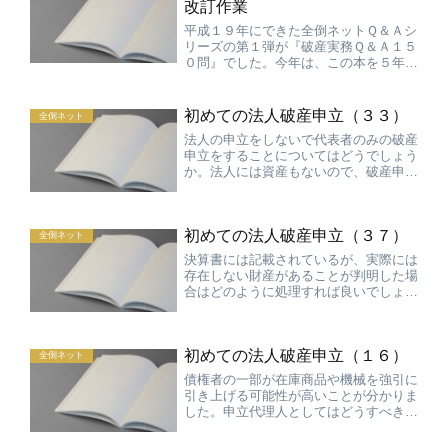
改訂作業
平成１９年にできた全倒ネットＱ＆Ａシ
リーズの第１弾が『破産実務Ｑ＆Ａ１５
０問』でした。今年は、この本を５年ぶ
りに改訂し、『破産実務Ｑ＆Ａ２００
問』（仮称）にしようと作業を始めてい
ます。前回は、ＭＬの投稿を全部チェッ
初めての法人破産申立（３３）
全倒ネット
クして、テーマごとに仕分け...
法人の申立をしないで代表者のみの破産
申立をすることについてはどうでしょう
か。法人には資産もないので、破産申し
立てする必要性は乏しいが、代表者個人
は免責を得るために申立をする必要があ
ることから、このような申立の依頼を受
初めての法人破産申立（３７）
けることはあります。この...
全倒ネット
決算書には記載されているが、実際には
存在しない財産があることが判明した場
合はどのように処理すれば良いでしょう
か。機械や車両については決算書上には
記載されているが、実際には存在してい
ないことが良くあります。パネラーの先
初めての法人破産申立（１６）
生からは存在するものだけ...
全倒ネット
債権者の一部が在庫商品や機械を強引に
引き上げる可能性が高いことが分かりま
した。申立代理人としてはどうすべきで
しょうか。この点パネラーの先生から２
４時間監視することは現実には無理であ