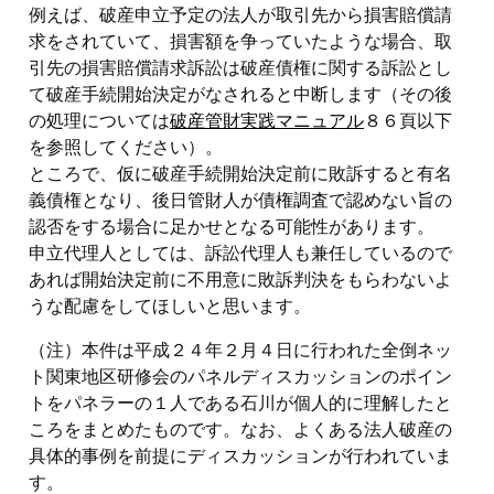
例えば、破産申立予定の法人が取引先から損害賠償請
求をされていて、損害額を争っていたような場合、取
引先の損害賠償請求訴訟は破産債権に関する訴訟とし
て破産手続開始決定がなされると中断します（その後
の処理については
破産管財実践マニュアル
８６頁以下
を参照してください）。
ところで、仮に破産手続開始決定前に敗訴すると有名
義債権となり、後日管財人が債権調査で認めない旨の
認否をする場合に足かせとなる可能性があります。
申立代理人としては、訴訟代理人も兼任しているので
あれば開始決定前に不用意に敗訴判決をもらわないよ
うな配慮をしてほしいと思います。
（注）本件は平成２４年２月４日に行われた全倒ネッ
ト関東地区研修会のパネルディスカッションのポイン
トをパネラーの１人である石川が個人的に理解したと
ころをまとめたものです。なお、よくある法人破産の
具体的事例を前提にディスカッションが行われていま
す。