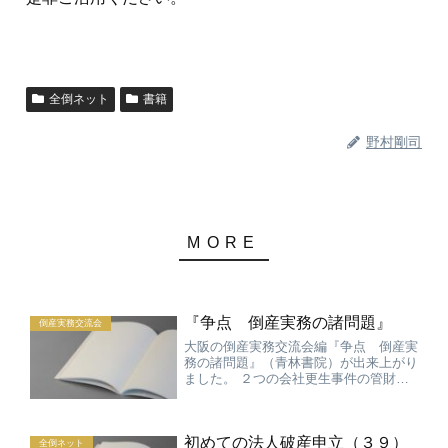
全倒ネット
書籍
野村剛司
『争点 倒産実務の諸問題』
倒産実務交流会
大阪の倒産実務交流会編『争点 倒産実
務の諸問題』（青林書院）が出来上がり
ました。 ２つの会社更生事件の管財人
団による勉強会が大きく発展しました。
これまでの６年間の成果です。 本書に
は、これまで銀行法務21に掲載させて
初めての法人破産申立（３９）
いただいた論文２２本（野...
全倒ネット