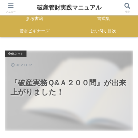
HOME
正誤表
破産管財実践マニュアル
メニュー
検索
参考書籍
書式集
管財ビギナーズ
はい6民 目次
全倒ネット
2012.11.22
『破産実務Ｑ&Ａ２００問』が出来
上がりました！