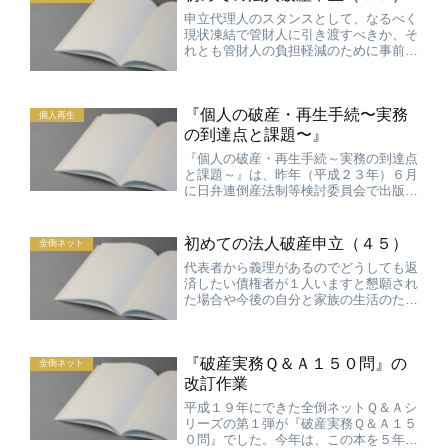
申立代理人のスタンスとして、なるべく
現状凍結で管財人に引き渡すべきか、そ
れとも管財人の負担軽減のために事前処
理を行うべきかという点も話題になりま
した。具体的には、コーディネータの先
生から動産類の処分を申立段階で事前に
『個人の破産・再生手続〜実務
行うことについてはどう考...
個人再生
の到達点と課題〜』
『個人の破産・再生手続～実務の到達点
と課題～』は、昨年（平成２３年）６月
に日弁連倒産法制等検討委員会で出版し
た個人破産、個人再生に特化した本で
す。平成２１年２月に開催した「個人再
生シンポジウム〜個人再生の理論と実
初めての法人破産申立（４５）
全倒ネット
務〜」をきっかけに、個人の破...
代表者から義理があるのでどうしても返
済したい債権者が１人いますと懇願され
た場合や今後の自分と家族の生活のため
に３００万円は手元に残したまま申立を
したい懇願された場合に申立代理人はど
のように対処すべきでしょうか。パネラ
『破産実務Ｑ＆Ａ１５０問』の
ーの先生からはこのような...
全倒ネット
改訂作業
平成１９年にできた全倒ネットＱ＆Ａシ
リーズの第１弾が『破産実務Ｑ＆Ａ１５
０問』でした。今年は、この本を５年ぶ