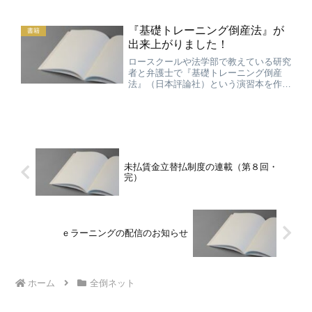
りに改訂し、『破産実務Ｑ＆Ａ２００
問』（仮称）にしようと作業を始めてい
ます。前回は、ＭＬの投稿を全部チェッ
『基礎トレーニング倒産法』が
書籍
クして、テーマごとに仕分け...
出来上がりました！
ロースクールや法学部で教えている研究
者と弁護士で『基礎トレーニング倒産
法』（日本評論社）という演習本を作り
ました。 この本は、ロースクール生や
法学部生だけでなく、若手の弁護士の皆
さんにも使っていただけるようにしてお
ります。 倒産法を学んだこ...
未払賃金立替払制度の連載（第８回・
完）
ｅラーニングの配信のお知らせ
ホーム
全倒ネット