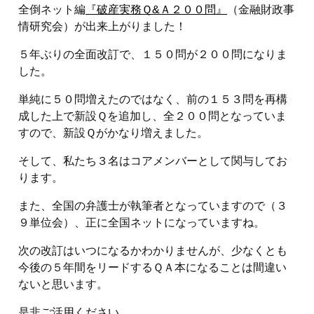
全倒ネット編
『破産実務Ｑ&Ａ２００問』
（金融財政事
情研究会）が出来上がりました！
５年ぶりの全面改訂で、１５０問が２００問になりま
した。
単純に５０問増えたのではなく、前の１５３問を再構
成した上で新設Ｑを追加し、全２００問となっていま
すので、新設Ｑがかなり増えました。
そして、私たち３名はコアメンバーとして関与してお
ります。
また、全国の弁護士が執筆者となっていますので（３
９単位会）、正に全国ネットになっていますね。
次の改訂はいつになるかわかりませんが、少なくとも
今後の５年間をリードするＱＡ本になることは間違い
ないと思います。
是非ご活用ください。