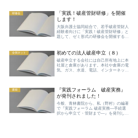
判官の考え方を知ることができて大変参
考になりました。私の他に弁護士は一弁
「実践！破産管財研修」を開催
の伊藤尚先生と山梨の吉澤...
研修会
します！
大阪弁護士協同組合で、若手破産管財人
経験者向けに「実践！破産管財研修」と
題して、ゼミ形式の研修会を開催するこ
とになりました。 ６月２８日（金）か
ら７月２６日（金）までの５週連続の金
曜日午後６時３０分から８時４０分の予
初めての法人破産申立（８）
全倒ネット
定です。 今日配布された...
破産申立する会社には自己所有地上に本
社屋と倉庫があります。本社や倉庫の電
気、ガス、水道、電話、インターネット
の契約はどうすべきでしょうか。 継続
的供給契約については無駄な費用や財産
債権の発生を防ぐという観点から原則と
『実践フォーラム 破産実務』
しては解除することを考え...
書籍
が発刊されました！
今般、青林書院から、私（野村）の編著
で『実践フォーラム 破産実務—手続選
択から申立て・管財まで—』を発刊して
いただきました。 全編座談会で、今伝
えておきたいことが満載の１冊です。
帯には、次のとおり書いてあります。
感覚の共有と協働・連携を...