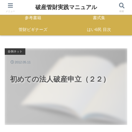
HOME
正誤表
破産管財実践マニュアル
メニュー
検索
参考書籍
書式集
管財ビギナーズ
はい6民 目次
全倒ネット
2012.05.11
初めての法人破産申立（２２）