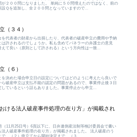
問が２００問になりました。 単純に５０問増えたのではなく、前の
設Ｑを追加し、全２００問となっていますので...
立（３４）
金を代表者の財産から出捐したり、代表者の破産申立の費用や予納
とは許されるのでしょうか。私も含めてパネラーの弁護士の意見
えて良い（原則として許される）という方向性は一致...
立（６）
とを決めた場合申立日の設定についてはどのように考えたら良いで
から破産申立は支払不能の認定の問題があるので、事業停止後３日
しているという話もありました。事業停止から申立...
おける法人破産事件処理の在り方」が掲載され
2号（11月25日号）6頁以下に、日弁連倒産法制等検討委員会で書い
る法人破産事件処理の在り方」が掲載されました。 法人破産のう
で、（２）申立てから開始決定まで、（３...