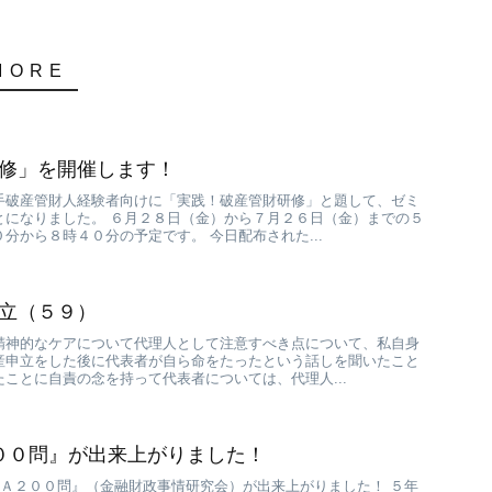
修」を開催します！
手破産管財人経験者向けに「実践！破産管財研修」と題して、ゼミ
とになりました。 ６月２８日（金）から７月２６日（金）までの５
分から８時４０分の予定です。 今日配布された...
立（５９）
精神的なケアについて代理人として注意すべき点について、私自身
産申立をした後に代表者が自ら命をたったという話しを聞いたこと
ことに自責の念を持って代表者については、代理人...
００問』が出来上がりました！
&Ａ２００問』（金融財政事情研究会）が出来上がりました！ ５年