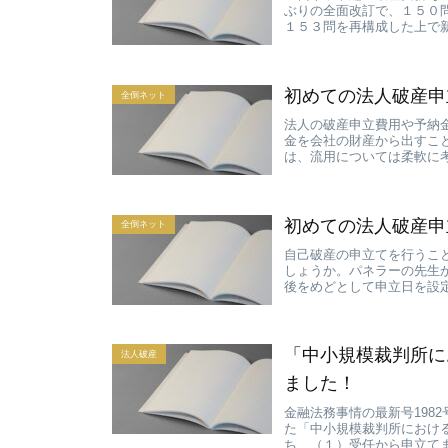
ぶりの全面改訂で、１５０
１５３問を再構成した上で新
初めての法人破産申
全倒ネット
法人の破産申立費用や予納
金を会社の財産から出すこ
は、流用については柔軟に考
初めての法人破産申
全倒ネット
自己破産の申立てを行うこ
しょうか。パネラーの先生
後をめどとして申立日を設定
「中小規模裁判所に
法人破産
ました！
金融法務事情の最新号198
た「中小規模裁判所におけ
ち、（１）受任から申立てま