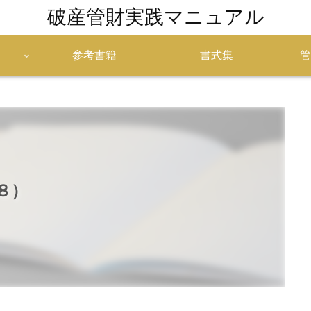
破産管財実践マニュアル
参考書籍
書式集
管
８）