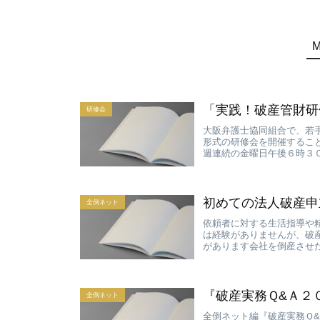
「実践！破産管財研
研修会
大阪弁護士協同組合で、若
形式の研修会を開催するこ
週連続の金曜日午後６時３０
初めての法人破産申
全倒ネット
依頼者に対する生活指導や
は経験がありませんが、破
があります会社を倒産させた
『破産実務Ｑ&Ａ２
全倒ネット
全倒ネット編『破産実務Ｑ