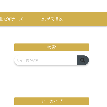
財ビギナーズ
はい6民 目次
検索
アーカイブ