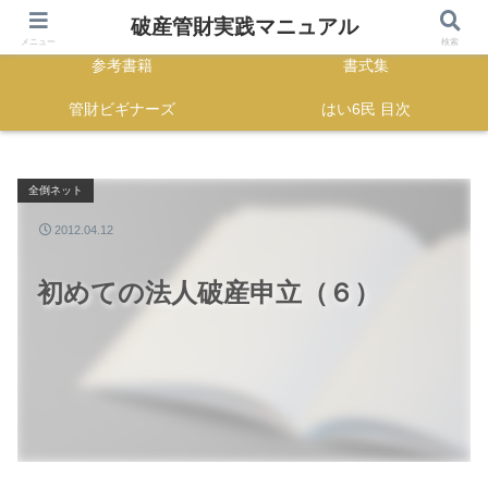
HOME
正誤表
破産管財実践マニュアル
メニュー
検索
参考書籍
書式集
管財ビギナーズ
はい6民 目次
全倒ネット
2012.04.12
初めての法人破産申立（６）