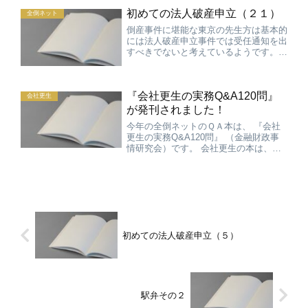
い時点で預かるべきでしょう。決算書類
初めての法人破産申立（２１）
についても申立に際して必...
全倒ネット
倒産事件に堪能な東京の先生方は基本的
には法人破産申立事件では受任通知を出
すべきでないと考えているようです。例
外的に受任通知で送付する必要があるの
は、受任通知を送ることで支払不能につ
いて相手方の悪意を創出する場合が考え
『会社更生の実務Q&A120問』
られるが、その場合でも全...
会社更生
が発刊されました！
今年の全倒ネットのＱＡ本は、 『会社
更生の実務Q&A120問』 （金融財政事
情研究会）です。 会社更生の本は、事
件数が少ないこともあり、改正以降あま
り出ておりませんでした。 伊藤先生の
教科書が出、このＱＡ本が出たことで、
最新情報になったので...
初めての法人破産申立（５）
駅弁その２