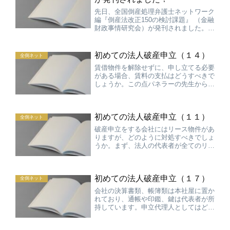
先日、全国倒産処理弁護士ネットワーク
編『倒産法改正150の検討課題』 （金融
財政事情研究会）が発刊されました。
いつもの全倒ネットＱＡシリーズとは違
いますが、倒産法全般につき、現行法を
知るためにも使えますし、現行法の実務
初めての法人破産申立（１４）
全倒ネット
上の不都合な点を認識...
賃借物件を解除せずに、申し立てる必要
がある場合、賃料の支払はどうすべきで
しょうか。この点パネラーの先生から、
資金があれば払っても構わないが、なけ
れば不払いの状態にせざる得ない。その
場合には解除権を行使されないように早
初めての法人破産申立（１１）
めに申立をすべきである。...
全倒ネット
破産申立をする会社にはリース物件があ
りますが、どのように対処すべきでしょ
うか。まず、法人の代表者が全てのリー
ス物件を把握しているとは限りませんの
で、代理人としては漏れているリース契
約がないか確認する必要があります。リ
初めての法人破産申立（１７）
ース物件については契約を...
全倒ネット
会社の決算書類、帳簿類は本社屋に置か
れており、通帳や印鑑、鍵は代表者が所
持しています。申立代理人としてはどの
時点で預かるべきでしょうか。まず、通
帳、印鑑、鍵は原則としてできるだけ早