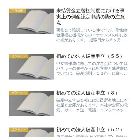
なりますが、まだ、経験が浅いときに依
頼者が「費用は明日にでも持ってきた方
未払賃金立替払制度における事
が良いですか。」と聞かれ...
労働債権
実上の倒産認定申請の際の注意
点
研修会で強調している件ですが、労働者
健康福祉機構からのアナウンスの中に次
の点があります。 退職日から６ヶ月以
内に、破産手続開始申立等が行われなけ
れば、立替払の対象とはなりません。
立替払の対象となる労働者は、破産手続
初めての法人破産申立（５５）
全倒ネット
開始等の申立日（または事...
申立書作成に際しての注意点については
パネラーの先生からは申立書と陳述書に
ついては、破産規則（１３条）に従っ
て、大きく分けて法人の事業の概要、破
産申立に至る経緯・原因と現在の資産及
び負債の状況の２つを記載するようにし
初めての法人破産申立（８）
ている。前者は管財人がそれ...
全倒ネット
破産申立する会社には自己所有地上に本
社屋と倉庫があります。本社や倉庫の電
気、ガス、水道、電話、インターネット
の契約はどうすべきでしょうか。 継続
的供給契約については無駄な費用や財産
債権の発生を防ぐという観点から原則と
初めての法人破産申立（５２）
しては解除することを考え...
全倒ネット
第三者から破産会社の事業を買い受けた