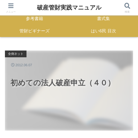
HOME
正誤表
破産管財実践マニュアル
メニュー
検索
参考書籍
書式集
管財ビギナーズ
はい6民 目次
全倒ネット
2012.06.07
初めての法人破産申立（４０）