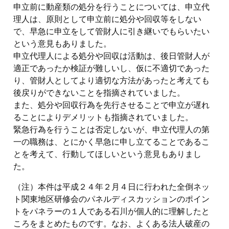
申立前に動産類の処分を行うことについては、申立代
理人は、原則として申立前に処分や回収等をしない
で、早急に申立をして管財人に引き継いでもらいたい
という意見もありました。
申立代理人による処分や回収は活動は、後日管財人が
適正であったか検証が難しいし、仮に不適切であった
り、管財人としてより適切な方法があったと考えても
後戻りができないことを指摘されていました。
また、処分や回収行為を先行させることで申立が遅れ
ることによりデメリットも指摘されていました。
緊急行為を行うことは否定しないが、申立代理人の第
一の職務は、とにかく早急に申し立てることであるこ
とを考えて、行動してほしいという意見もありまし
た。
（注）本件は平成２４年２月４日に行われた全倒ネッ
ト関東地区研修会のパネルディスカッションのポイン
トをパネラーの１人である石川が個人的に理解したと
ころをまとめたものです。なお、よくある法人破産の