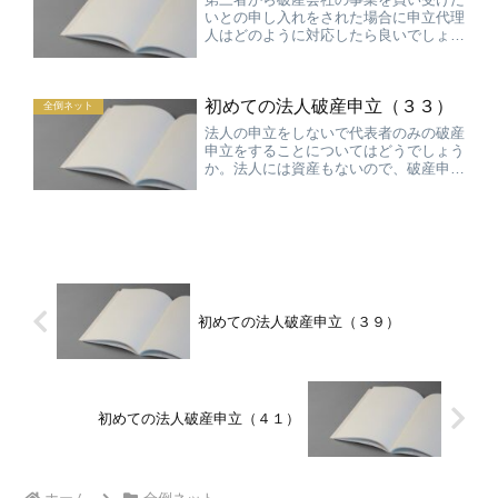
いとの申し入れをされた場合に申立代理
人はどのように対応したら良いでしょう
か。この点パネラーの先生からは、破産
申立前に事業譲渡する場合は、売却先選
定手続の適正さや譲渡価格の相当性につ
初めての法人破産申立（３３）
いてきちんと説明できるだ...
全倒ネット
法人の申立をしないで代表者のみの破産
申立をすることについてはどうでしょう
か。法人には資産もないので、破産申し
立てする必要性は乏しいが、代表者個人
は免責を得るために申立をする必要があ
ることから、このような申立の依頼を受
けることはあります。この...
初めての法人破産申立（３９）
初めての法人破産申立（４１）