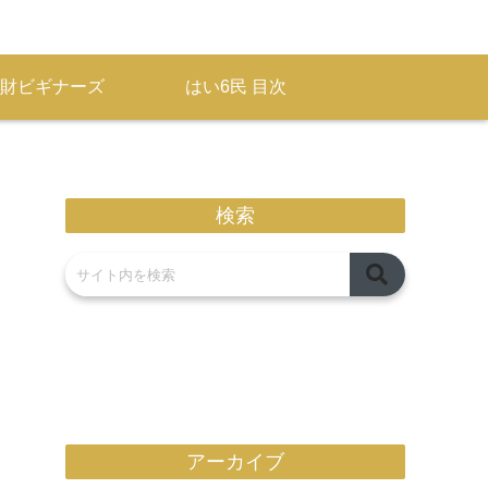
財ビギナーズ
はい6民 目次
検索
アーカイブ