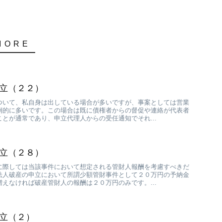
立（２２）
ついて、私自身は出している場合が多いですが、事案としては営業
倒的に多いです。この場合は既に債権者からの督促や連絡が代表者
とが通常であり、申立代理人からの受任通知でそれ...
立（２８）
に際しては当該事件において想定される管財人報酬を考慮すべきだ
法人破産の申立において所謂少額管財事件として２０万円の予納金
えなければ破産管財人の報酬は２０万円のみです。...
立（２）