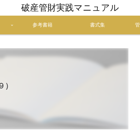
破産管財実践マニュアル
参考書籍
書式集
管
９）