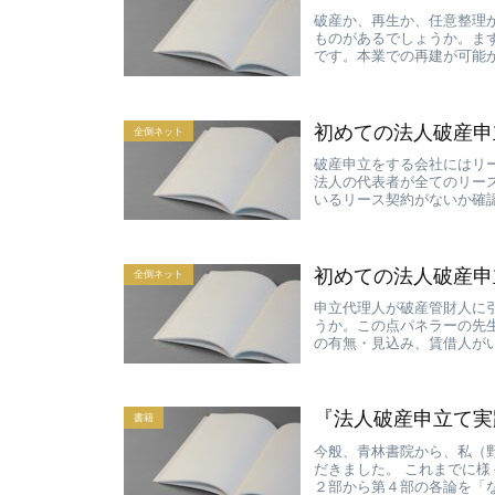
破産か、再生か、任意整理
ものがあるでしょうか。ま
です。本業での再建が可能か
初めての法人破産申
全倒ネット
破産申立をする会社にはリ
法人の代表者が全てのリー
いるリース契約がないか確認
初めての法人破産申
全倒ネット
申立代理人が破産管財人に
うか。この点パネラーの先
の有無・見込み、賃借人がい
『法人破産申立て実
書籍
今般、青林書院から、私（
だきました。 これまでに
２部から第４部の各論を「な