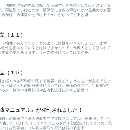
か、法的整理かの判断に際して考慮すべき事情としてはどのような
ず、再建型でいけるのか、清算型にせざる得ないかの見極めが必要
否かは、再建計画を描けるのかにかかってくると思...
立（１１）
ース物件がありますが、どのように対処すべきでしょうか。まず、
ス物件を把握しているとは限りませんので、代理人としては漏れて
する必要があります。リース物件については契約を...
立（１５）
引き継ぐべき不動産に関する情報にはどのようなものがあるでしょ
生から破産会社の所有物件については、換価の可能性、担保権実行
るか、物件の使用状況や占有状況等に関する情報は...
践マニュアル』が発刊されました！
野村）の編著で『法人破産申立て実践マニュアル』を発刊していた
様々書いたり話したりしてきたところを第１部総論としてまとめ、第
のはな勉強会」（法科大学院や司法修習の教え子...