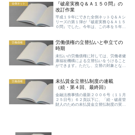
『破産実務Ｑ＆Ａ１５０問』の
全倒ネット
改訂作業
平成１９年にできた全倒ネットＱ＆Ａシ
リーズの第１弾が『破産実務Ｑ＆Ａ１５
０問』でした。今年は、この本を５年ぶ
りに改訂し、『破産実務Ｑ＆Ａ２００
問』（仮称）にしようと作業を始めてい
ます。前回は、ＭＬの投稿を全部チェッ
労働債権の立替払いと申立ての
労働債権
クして、テーマごとに仕分け...
時期
未払いの労働債権に対しては、労働者健
康福祉機構による立替払いをうけること
ができます。ただし、立替の対象となる
労働者は、破産申立てまたは労働基準監
督署長への事実上の倒産の認定申請が行
われた日の6か月前までに退職した者に
未払賃金立替払制度の連載
労働債権
限られます。つまり、退職...
（続・第４回、最終回）
金融法務事情の最新２００６号（１１月
２５日号）６２頁以下に、「続・破産管
財人のための未払賃金立替払制度の実
務」の第４回を掲載していただきまし
た。 これで最終回です。 今回のテーマ
は、『立替払制度の円滑な利用に向け
て』です。 元従業員の方がス...