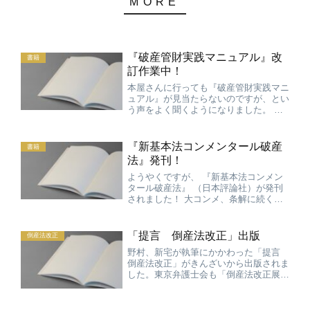
『破産管財実践マニュアル』改
書籍
訂作業中！
本屋さんに行っても『破産管財実践マニ
ュアル』が見当たらないのですが、とい
う声をよく聞くようになりました。 実
は、現在、改訂作業中なのです。 第２
版は、青林書院のＨＰの改訂・重版情報
にあるとおり、６月下旬から７月上旬に
『新基本法コンメンタール破産
書籍
出来上がる予定で作業を進...
法』発刊！
ようやくですが、 『新基本法コンメン
タール破産法』 （日本評論社）が発刊
されました！ 大コンメ、条解に続く３
冊目のコンメンタールです。 コンパク
トにまとまっていますので、是非ご利用
ください。 今日届いたところですが、
「提言 倒産法改正」出版
倒産法改正
裁判所の本屋さんには既に...
野村、新宅が執筆にかかわった「提言
倒産法改正」がきんざいから出版されま
した。東京弁護士会も「倒産法改正展
望」を出版します。３月にはシンポジウ
ムが開催される予定です。