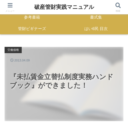
HOME
正誤表
破産管財実践マニュアル
メニュー
検索
参考書籍
書式集
管財ビギナーズ
はい6民 目次
労働債権
2013.04.09
『未払賃金立替払制度実務ハンド
ブック』ができました！