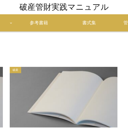
破産管財実践マニュアル
参考書籍
書式集
管
破産