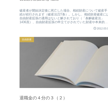
破産者が開始決定後に死亡した場合、相続財産について破産手
続が続行されます（破産法227条）。しかし、相続財産破産に
自由財産拡張の適用はないと解されており（「条解破産法」
1436頁）、自由財産拡張の申立てがされていた財産や本来的自
由財産も、...
2012.03.
自由財産
退職金の４分の３（２）