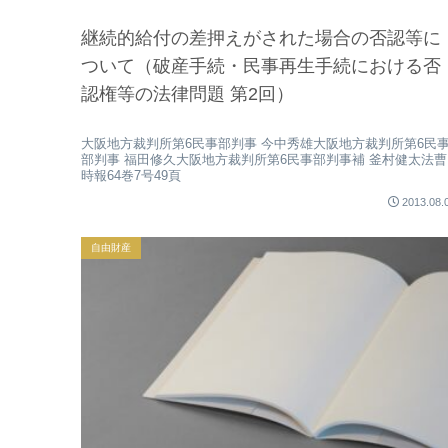
継続的給付の差押えがされた場合の否認等に
ついて（破産手続・民事再生手続における否
認権等の法律問題 第2回）
大阪地方裁判所第6民事部判事 今中秀雄大阪地方裁判所第6民
部判事 福田修久大阪地方裁判所第6民事部判事補 釜村健太法曹
時報64巻7号49頁
2013.08.
自由財産