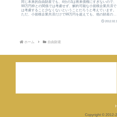
同じ本来的自由財産でも、4分の3は将来債権にすぎないので、
99万円枠との関係では考慮せず、解約可能な小規模企業共済で
は考慮すること少なくないということだろうと考えています。
ただ、小規模企業共済だけで99万円を超えても、他の財産の自
由財産拡張...
2012.02.
ホーム
自由財産
ご連絡はこちらまで
access@kanzaimanual.com
Copyright © 2012-