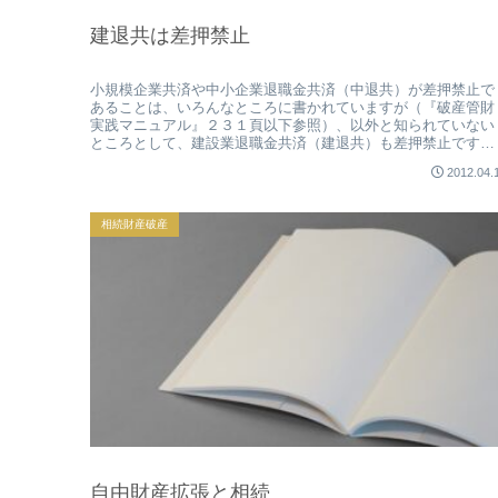
建退共は差押禁止
小規模企業共済や中小企業退職金共済（中退共）が差押禁止で
あることは、いろんなところに書かれていますが（『破産管財
実践マニュアル』２３１頁以下参照）、以外と知られていない
ところとして、建設業退職金共済（建退共）も差押禁止です。
ですから、本来的...
2012.04.
相続財産破産
自由財産拡張と相続