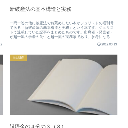
新破産法の基本構造と実務
一問一答の他に破産法でお薦めしたい本がジュリストの増刊号
である「新破産法の基本構造と実務」という本です。ジュリス
トで連載していた記事をまとめたものです。出席者（発言者）
が超一流の学者の先生と超一流の実務家であり、参考になる発
言が随所にありま...
19
2012.03.13
自由財産
退職金の４分の３（３）