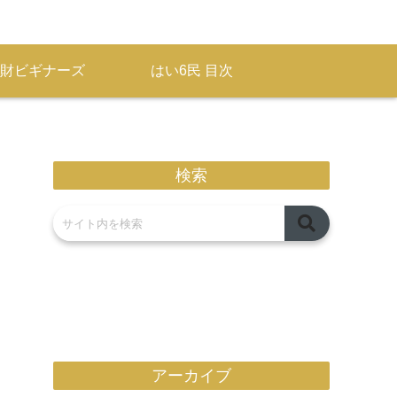
財ビギナーズ
はい6民 目次
検索
アーカイブ