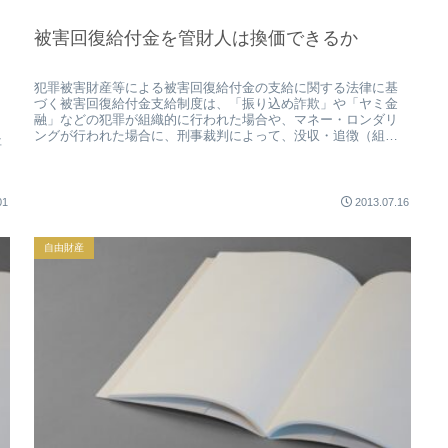
被害回復給付金を管財人は換価できるか
犯罪被害財産等による被害回復給付金の支給に関する法律に基
づく被害回復給付金支給制度は、「振り込め詐欺」や「ヤミ金
融」などの犯罪が組織的に行われた場合や、マネー・ロンダリ
ングが行われた場合に、刑事裁判によって、没収・追徴（組織
事
的犯罪処罰法13...
01
2013.07.16
自由財産