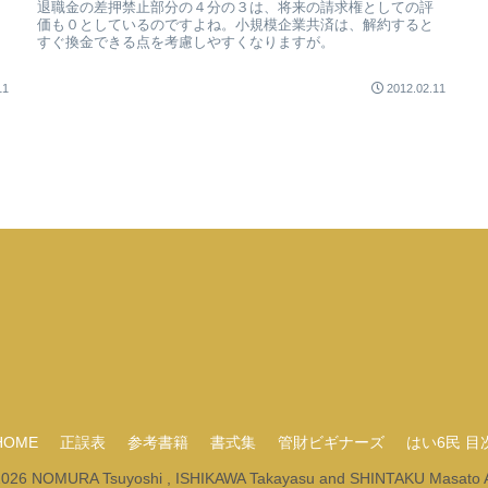
退職金の差押禁止部分の４分の３は、将来の請求権としての評
価も０としているのですよね。小規模企業共済は、解約すると
すぐ換金できる点を考慮しやすくなりますが。
11
2012.02.11
HOME
正誤表
参考書籍
書式集
管財ビギナーズ
はい6民 目
2026 NOMURA Tsuyoshi , ISHIKAWA Takayasu and SHINTAKU Masato Al